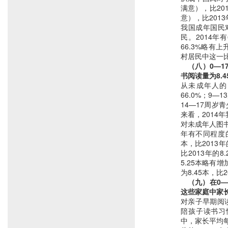
满意），比20
意），比2013
我国成年国民
民。2014年
66.3%略有
村居民中这一比
　（八）0—1
书阅读量为8.4
从未成年人的阅
66.0%；9—
14—17周岁青
来看，2014年
对未成年人图
年有不同程度的
本，比2013年
比2013年的8
5.25本略有
为8.45本，比2
　（九）在0—
这些家庭中家长
对亲子早期阅
陪孩子读书习惯
中，家长平均每