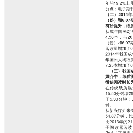
年的19.2%上
分点；电子期刊的
（二）2014
（份）和6.0
有所提升，纸
从成年国民对
4.56本，与
（份）和6.0
阅读量增加了0
2014年我国成
年国民人均纸质
7.25本增加了0
　（三）我国
媒介中，纸质
微信阅读时长为
在传统纸质媒
15.50分钟增
了5.33分钟；
钟。
从新兴媒介来
54.87分钟，
比2013年的2
子阅读器阅读时
Pad（平板